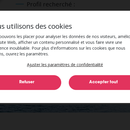
Profil recherché :
BAFA obtenu ou en cours pour les contrats 2 et 3 temps
s utilisons des cookies
Possibilité de candidater sans diplôme pour les contrats 
À partir de 16 ans
ouvons les placer pour analyser les données de nos visiteurs, améli
site Web, afficher un contenu personnalisé et vous faire vivre une
Les avantages :
ence inoubliable. Pour plus d'informations sur les cookies que nous
ons, ouvrez les paramètres.
Une expérience enrichissante auprès des enfants
Des formations dédiées à l’accompagnement des enfant
Ajuster les paramètres de confidentialité
Le repas du midi pris en charge par la collectivité
📩 Envoyez votre candidature dès maintenant et rejoignez les
Lettre de motivation + CV à :
emploi@ville-valenciennes.fr
.