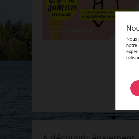
Nou
Nous p
notre 
expéri
utilis
A découvrir également