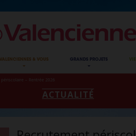
VALENCIENNES & VOUS
GRANDS PROJETS
VI
périscolaire – Rentrée 2026
ACTUALITÉ
Recrutement périscol