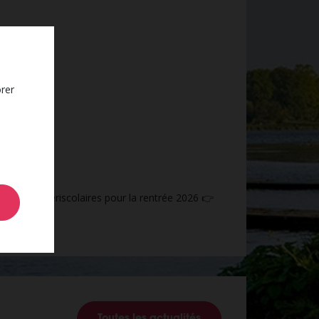
1 temps
orer
s
 équipes périscolaires pour la rentrée 2026 👉
Toutes les actualités