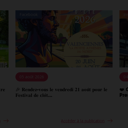
Facebook
In
05 août 2026
04
𝐫𝐞
🎉 𝐑𝐞𝐧𝐝𝐞𝐳-𝐯𝐨𝐮𝐬 𝐥𝐞 𝐯𝐞𝐧𝐝𝐫𝐞𝐝𝐢 𝟐𝟏 𝐚𝐨𝐮̂𝐭 𝐩𝐨𝐮𝐫 𝐥𝐞
❤️ 
𝐅𝐞𝐬𝐭𝐢𝐯𝐚𝐥 𝐝𝐞 𝐜𝐥𝐨̂𝐭...
Pre
n
Accéder à la publication