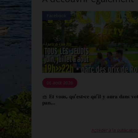
Facebook
06 août 2026
🧺 𝐄𝐭 𝐯𝐨𝐮𝐬, 𝐪𝐮’𝐞𝐬𝐭-𝐜𝐞 𝐪𝐮’𝐢𝐥 𝐲 𝐚𝐮𝐫𝐚 𝐝𝐚𝐧𝐬 𝐯𝐨
𝐩𝐚𝐧...
Accéder à la publicatio