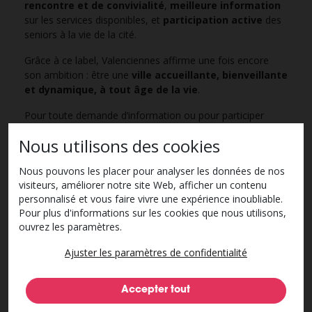
rencontre et de convivialité
,
meilleure information
sur les services disponibles, et
participation active
des
seniors à la vie de la cité.
Grâce à ce label, Valenciennes affirme une fois encore
son ambition : être une
ville accueillante, bienveillante
et dynamique, à tout âge de la vie
.
Pour toute demande d’information ou pour participer
activement, contactez le Pôle Senior au 03.27.22.46.66 ou
Nous utilisons des cookies
par e-mail :
polesenior@ville-valenciennes.fr
.
Nous pouvons les placer pour analyser les données de nos
visiteurs, améliorer notre site Web, afficher un contenu
personnalisé et vous faire vivre une expérience inoubliable.
Pour plus d'informations sur les cookies que nous utilisons,
ouvrez les paramètres.
Ajuster les paramètres de confidentialité