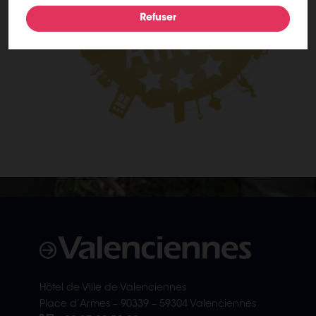
Hôtel de Ville de Valenciennes
Place d’Armes – 90339 – 59304 Valenciennes