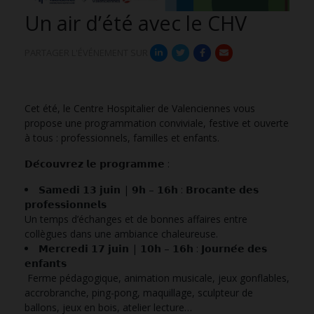
Un air d’été avec le CHV
PARTAGER L'ÉVÉNEMENT SUR
Cet été, le Centre Hospitalier de Valenciennes vous
propose une programmation conviviale, festive et ouverte
à tous : professionnels, familles et enfants.
𝗗𝗲́𝗰𝗼𝘂𝘃𝗿𝗲𝘇 𝗹𝗲 𝗽𝗿𝗼𝗴𝗿𝗮𝗺𝗺𝗲 :
𝗦𝗮𝗺𝗲𝗱𝗶 𝟭𝟯 𝗷𝘂𝗶𝗻 | 𝟵𝗵 – 𝟭𝟲𝗵 : 𝗕𝗿𝗼𝗰𝗮𝗻𝘁𝗲 𝗱𝗲𝘀
𝗽𝗿𝗼𝗳𝗲𝘀𝘀𝗶𝗼𝗻𝗻𝗲𝗹𝘀
Un temps d’échanges et de bonnes affaires entre
collègues dans une ambiance chaleureuse.
𝗠𝗲𝗿𝗰𝗿𝗲𝗱𝗶 𝟭𝟳 𝗷𝘂𝗶𝗻 | 𝟭𝟬𝗵 – 𝟭𝟲𝗵 : 𝗝𝗼𝘂𝗿𝗻𝗲́𝗲 𝗱𝗲𝘀
𝗲𝗻𝗳𝗮𝗻𝘁𝘀
Ferme pédagogique, animation musicale, jeux gonflables,
accrobranche, ping-pong, maquillage, sculpteur de
ballons, jeux en bois, atelier lecture…