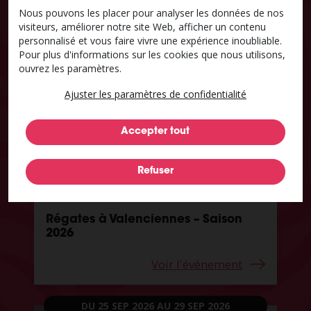
D'AUTRES EVENEMENTS
Nous pouvons les placer pour analyser les données de nos
visiteurs, améliorer notre site Web, afficher un contenu
personnalisé et vous faire vivre une expérience inoubliable.
Agenda
Pour plus d'informations sur les cookies que nous utilisons,
ouvrez les paramètres.
DU 21 MAR 2026
AU 08 NOV 2026
Ajuster les paramètres de confidentialité
Régates à Valenciennes – Saison
2026
Voir l'événement
DU 25 SEP 2026
AU 29 SEP 2026