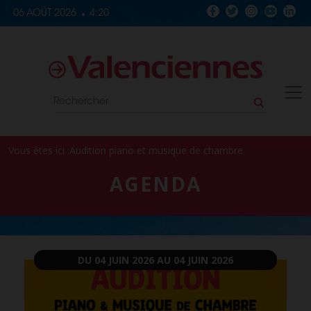
Skip to content
06 AOÛT 2026
4:20
Vous êtes ici :
Audition piano et musique de chambre
AGENDA
DU 04 JUIN 2026
AU 04 JUIN 2026