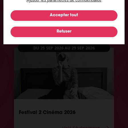
Régates à Valenciennes – Saison
2026
Voir l'événement
DU 25 SEP 2026
AU 29 SEP 2026
Festival 2 Cinéma 2026
Voir l'événement