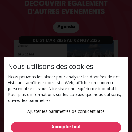
DECOUVRIR EGALEMENT
D'AUTRES EVENEMENTS
Agenda
DU 21 MAR 2026
AU 08 NOV 2026
Nous utilisons des cookies
Nous pouvons les placer pour analyser les données de nos
visiteurs, améliorer notre site Web, afficher un contenu
personnalisé et vous faire vivre une expérience inoubliable.
Pour plus d'informations sur les cookies que nous utilisons,
ouvrez les paramètres.
Régates à Valenciennes – Saison
2026
Ajuster les paramètres de confidentialité
Voir l'événement