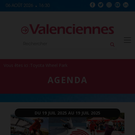
Skip to content
06 AOÛT 2026
16:30
Vous êtes ici :
Toyota Wheel Park
AGENDA
DU 19 JUIL 2025
AU 19 JUIL 2025