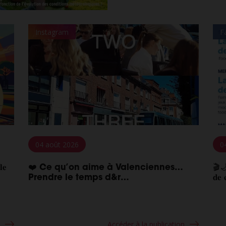
Instagram
F
04 août 2026
0
𝐥𝐞
❤️ Ce qu’on aime à Valenciennes…
🎬🌙 
Prendre le temps d&r…
𝐝𝐞 
n
Accéder à la publication