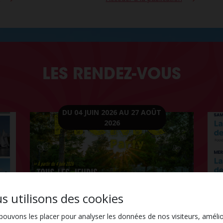
LES RENDEZ-VOUS
DU 04 JUIN 2026
AU 27 AOÛT
2026
s utilisons des cookies
ouvons les placer pour analyser les données de nos visiteurs, améli
Pique-nique party du jeudi !