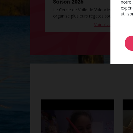
notre 
Saison 2026
expéri
Le Cercle de Voile de Valenciennes
utilis
organise plusieurs régates tout…
Voir l’événement