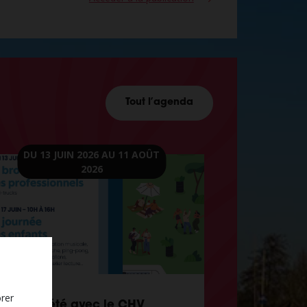
Tout l’agenda
DU 13 JUIN 2026
AU 11 AOÛT
2026
orer
Un air d’été avec le CHV