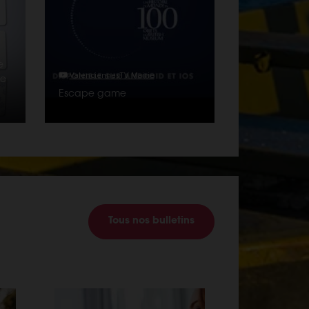
e
ValenciennesTV Mairie
te
Escape game
Tous nos bulletins