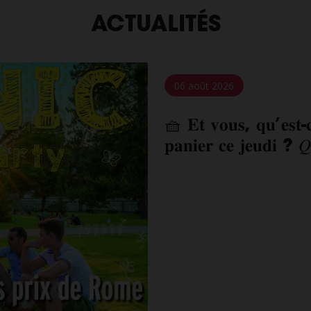
ACTUALITÉS
06 août 2026
🧺 𝐄𝐭 𝐯𝐨𝐮𝐬, 𝐪𝐮’𝐞𝐬𝐭-𝐜
𝐩𝐚𝐧