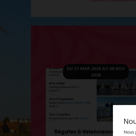
DU 21 MAR 2026
AU 08 NOV
2026
Nou
Nous p
Régates à Valenciennes –