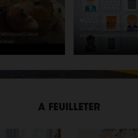
ValenciennesTV Mairie
La Caf : un contrôle efficac
ValenciennesTV Mairie
pour un versement plus jus
ardoise
…
A FEUILLETER