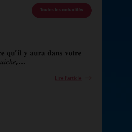
Toutes les actualités
𝐞 𝐪𝐮’𝐢𝐥 𝐲 𝐚𝐮𝐫𝐚 𝐝𝐚𝐧𝐬 𝐯𝐨𝐭𝐫𝐞
𝐞𝐫 𝐜𝐞 𝐣𝐞𝐮𝐝𝐢 ? 𝑄𝑢𝑖𝑐ℎ𝑒,…
Lire l’article