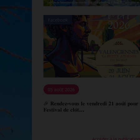
Facebook
05 août 2026
🎉 𝐑𝐞𝐧𝐝𝐞𝐳-𝐯𝐨𝐮𝐬 𝐥𝐞 𝐯𝐞𝐧𝐝𝐫𝐞𝐝𝐢 𝟐𝟏 𝐚𝐨𝐮̂𝐭 𝐩𝐨𝐮𝐫 
𝐅𝐞𝐬𝐭𝐢𝐯𝐚𝐥 𝐝𝐞 𝐜𝐥𝐨̂𝐭…
Accéder à la publicatio