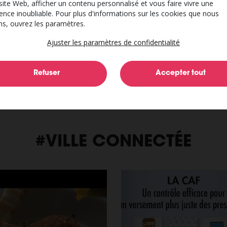
site Web, afficher un contenu personnalisé et vous faire vivre une
ence inoubliable. Pour plus d'informations sur les cookies que nous
A partir du jeudi 4 juin 2026 et jusqu’à la…
ons, ouvrez les paramètres.
Voir l’événement
Ajuster les paramètres de confidentialité
#VILLE CONNECTÉE