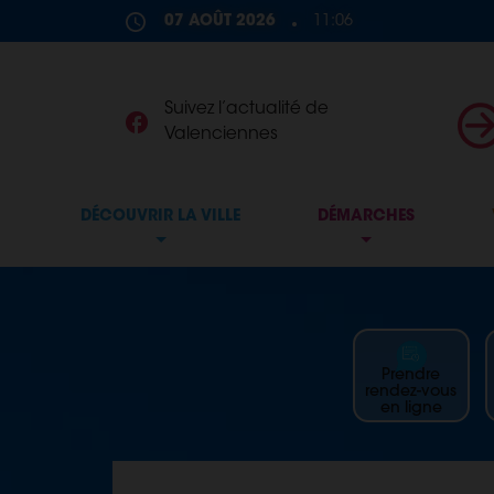
Skip to content
07 AOÛT 2026
11:06
Suivez l’actualité de
Valenciennes
DÉCOUVRIR LA VILLE
DÉMARCHES
Prendre
rendez-vous
en ligne