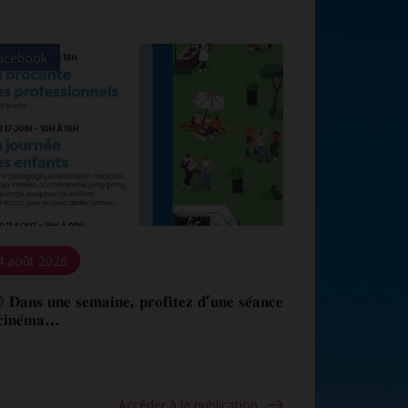
acebook
4 août 2026
𝐚𝐧𝐬 𝐮𝐧𝐞 𝐬𝐞𝐦𝐚𝐢𝐧𝐞, 𝐩𝐫𝐨𝐟𝐢𝐭𝐞𝐳 𝐝’𝐮𝐧𝐞 𝐬𝐞́𝐚𝐧𝐜𝐞
𝐜𝐢𝐧𝐞́𝐦𝐚…
Accéder à la publication